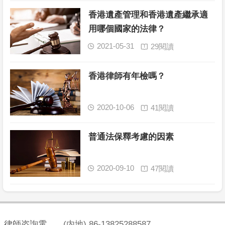
香港遺產管理和香港遺產繼承適
用哪個國家的法律？
2021-05-31
29閱讀


香港律師有年檢嗎？
2020-10-06
41閱讀


普通法保釋考慮的因素
2020-09-10
47閱讀


律師咨詢電
(内地) 86-13825288587