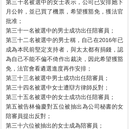
第三十名被選中的女士表示，公司已安排她下
月公幹，並已買了機票，希望獲豁免，獲法官
批准；
第三十一名被選中的男士成功出任陪審員；
第三十二名被選中的男士稱，自己在2016年已
成為本民前堅定支持者，與太太都有捐錢，認
為自己不能不偏不倚作出裁决，因此希望獲豁
免，法官會看遴選進度再作安排；
第三十三名被選中男士成功出任陪審員；
第三十四名被選中女士遭辯方律師反對；
第三十五名被選中的女士成功出任陪審員；
第五被告林倫慶對五位被抽出為公司秘書的女
陪審員提出反對；
第三十六位被抽出的女士成為陪審員；