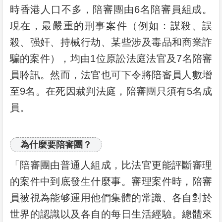
時香港人口不多，陪審團由6名陪審員組成。
現在，最嚴重的刑事案件（例如：謀殺、誤
殺、强奸、持械行劫、某些涉及毒品和商業詐
騙的案件），均由1位原訟法庭法官及7名陪審
員聆訊。然而，法官也可下令將陪審員人數增
至9名。在死因裁判法庭，陪審團只須有5名成
員。
為什麼要陪審團？
「陪審團由普通人組成，比法官更能評斷審理
的案件中到底發生什麼事。審理案件時，陪審
員被視為能够運用他們集體的常識、各自對於
世界的認識以及各自的每日生活經驗。總體來