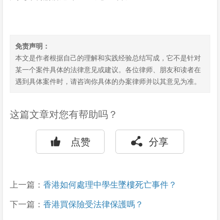
免责声明：
本文是作者根据自己的理解和实践经验总结写成，它不是针对
某一个案件具体的法律意见或建议。各位律师、朋友和读者在
遇到具体案件时，请咨询你具体的办案律师并以其意见为准。
这篇文章对您有帮助吗？


点赞
分享
上一篇：
香港如何處理中學生墜樓死亡事件？
下一篇：
香港買保險受法律保護嗎？