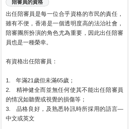
陪審員的資格
出任陪審員是每一位合乎資格的市民的責任，
雖有不便，香港是一個透明度高的法治社會，
陪審團所扮演的角色尤為重要，因此出任陪審
員也是一種榮幸。
有資格出任陪審員：
1. 年滿21歲但未滿65歲；
2. 精神健全而並無任何使其不能出任陪審員
的情况如聽覺或視覺的損傷等；
3. 品格良好，及熟悉聆訊時所採用的語言—
中文或英文