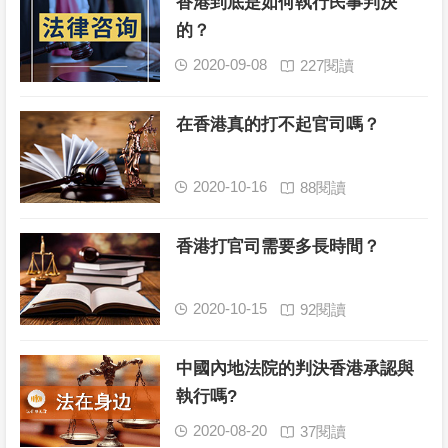
香港到底是如何執行民事判決
的？
2020-09-08
227閱讀


在香港真的打不起官司嗎？
2020-10-16
88閱讀


香港打官司需要多長時間？
2020-10-15
92閱讀


中國內地法院的判決香港承認與
執行嗎?
2020-08-20
37閱讀

