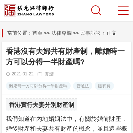
當前位置：
首頁
>>
法律專欄
>>
民事訴訟
›
正文
香港沒有夫婦共有財產制，離婚時一
方可以分得一半財產嗎?
2021-01-22
閱讀


離婚時一方可以分得一半財產嗎
普通法
贍養費
香港實行夫妻分別財產制
我們知道在內地婚姻法中，有關於婚前財產，
婚後財產和夫妻共有財產的概念，並且這些概