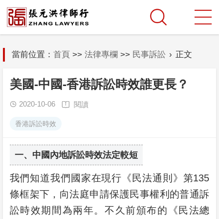
當前位置：
首頁
>>
法律專欄
>>
民事訴訟
›
正文
美國-中國-香港訴訟時效誰更長？
2020-10-06
閱讀


香港訴訟時效
一、中國內地訴訟時效法定較短
我們知道我們國家在現行《民法通則》第135
條框架下，向法庭申請保護民事權利的普通訴
訟時效期間為兩年。不久前頒布的《民法總