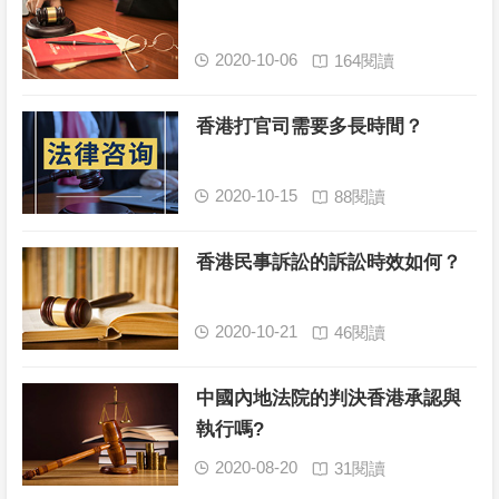
2020-10-06
164閱讀


香港打官司需要多長時間？
2020-10-15
88閱讀


香港民事訴訟的訴訟時效如何？
2020-10-21
46閱讀


中國內地法院的判決香港承認與
執行嗎?
2020-08-20
31閱讀

