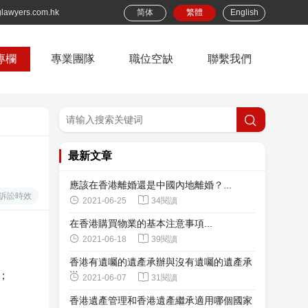
lawyers.com.hk
简体
繁體
English
專欄
專業團隊
職位空缺
聯繫我們
最新文章
應該在香港離婚還是中國內地離婚？...
訴訟時效


2021-06-25
34閱讀
在香港購買物業的基本注意事項...


2021-06-18
39閱讀
香港有遺囑的遺產承辦與沒有遺囑的遺產承
；
辦…...


2021-06-07
31閱讀
香港遺產管理和香港遺產繼承適用哪個國家