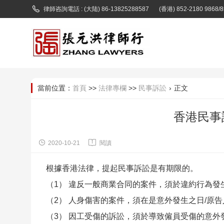

律師咨詢電話 : (大陆) 86-13825288587
(香港) 852-2180 9868/
當前位置：
首頁
>>
法律專欄
>>
民事訴訟
›
正文
香港民事


2020-10-21
閱讀
根據香港法律，提起民事訴訟是有期限的。
（1） 違反一般商業合同的案件，須於違約行為發
（2） 人身傷害的案件，須在是意外發生之日/原
（3） 因工受傷的訴訟，須於導致僱員受傷的意