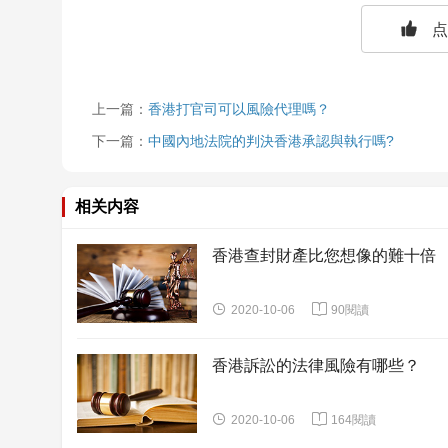

点
上一篇：
香港打官司可以風險代理嗎？
下一篇：
中國內地法院的判決香港承認與執行嗎?
相关内容
香港查封財產比您想像的難十倍


2020-10-06
90閱讀
香港訴訟的法律風險有哪些？


2020-10-06
164閱讀