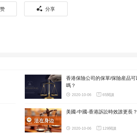

赞
分享
香港保險公司的保單/保險産品可
嗎？


2020-10-06
65閱讀
美國-中國-香港訴訟時效誰更長


2020-10-06
129閱讀