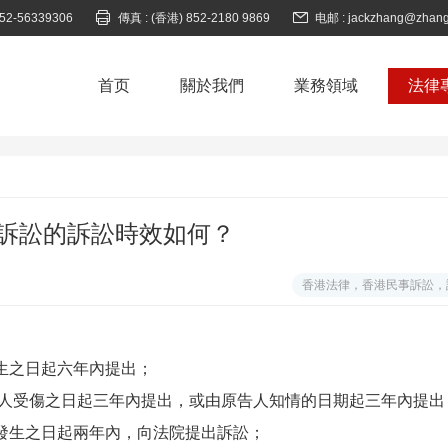


852-56339306
傳真 : (香港) 852-2180 9869
电邮 : jackzhang@zhang
首页
關於我們
業務領域
法律
訴訟的訴訟時效如何？
香港法律，香港民事訴訟，
生之日起六年內提出；
告人受傷之日起三年內提出，或由原告人知情的日期起三年內提出
外發生之日起兩年內，向法院提出訴訟；