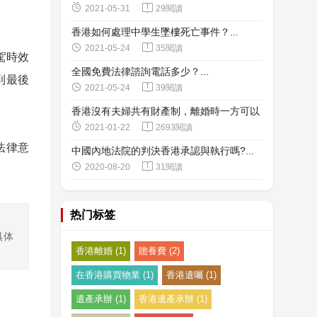
的…...


2021-05-31
29閱讀
香港如何處理中學生墜樓死亡事件？...


2021-05-24
35閱讀
駕時效
全國免費法律諮詢電話多少？...
到最後


2021-05-24
39閱讀
香港沒有夫婦共有財產制，離婚時一方可以
分…...


2021-01-22
2693閱讀
法律意
中國內地法院的判決香港承認與執行嗎?...


2020-08-20
31閱讀
热门标签
具体
香港離婚 (1)
贍養費 (2)
在香港購買物業 (1)
香港遺囑 (1)
遺產承辦 (1)
香港遺產承辦 (1)